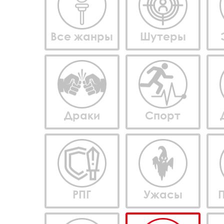
Все жанры
Шутеры
Драки
Спорт
РПГ
Ужасы