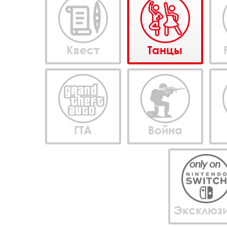
Квест
Танцы
ГТА
Война
Эксклюз