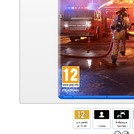
для детей
Вибрация
от 12 лет
1 игрок
Триггер