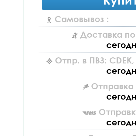
Самовывоз :
Доставка по
сегод
Отпр. в ПВЗ: CDEK
сегод
Отправка L
сегод
Отправк
сегод