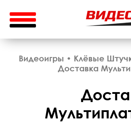
Видеоигры
•
Клёвые Штуч
Доставка Мульт
Доста
Мультипл