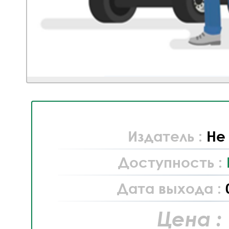
Издатель :
Не
Доступность :
Дата выхода :
Цена :